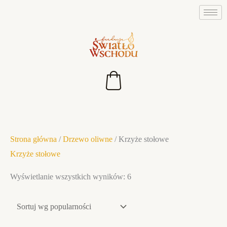
Przejdź
do
treści
Posortowane
Strona główna
/
Drzewo oliwne
/ Krzyże stołowe
według
Krzyże stołowe
popularności
Wyświetlanie wszystkich wyników: 6