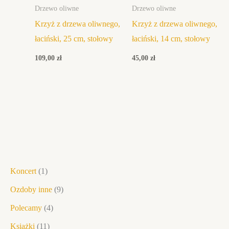
Drzewo oliwne
Drzewo oliwne
Krzyż z drzewa oliwnego,
Krzyż z drzewa oliwnego,
łaciński, 25 cm, stołowy
łaciński, 14 cm, stołowy
109,00
zł
45,00
zł
1
1
1
1
1
4
9
6
1
6
1
7
1
1
6
1
1
Koncert
1
5
p
9
p
1
p
p
p
3
9
p
p
7
6
p
8
6
Ozdoby inne
9
p
r
p
r
p
r
r
r
p
p
r
r
p
p
r
p
p
Polecamy
4
r
o
r
o
r
o
o
o
r
r
o
o
r
r
o
r
r
Książki
11