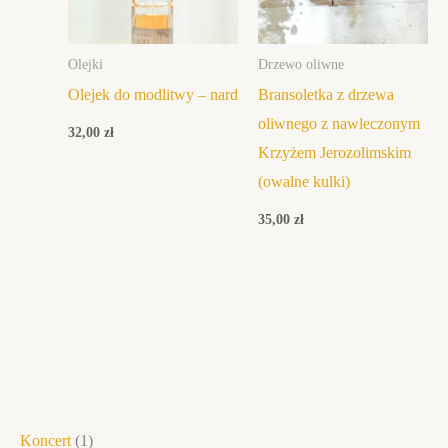
Olejki
Drzewo oliwne
Olejek do modlitwy – nard
Bransoletka z drzewa
oliwnego z nawleczonym
32,00
zł
Krzyżem Jerozolimskim
(owalne kulki)
35,00
zł
1
1
1
1
1
4
9
6
1
6
1
7
1
1
6
1
1
Koncert
1