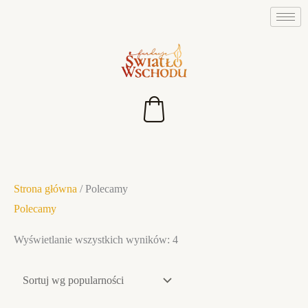
Przejdź
do
treści
Posortowane
Strona główna
/ Polecamy
według
Polecamy
popularności
Wyświetlanie wszystkich wyników: 4